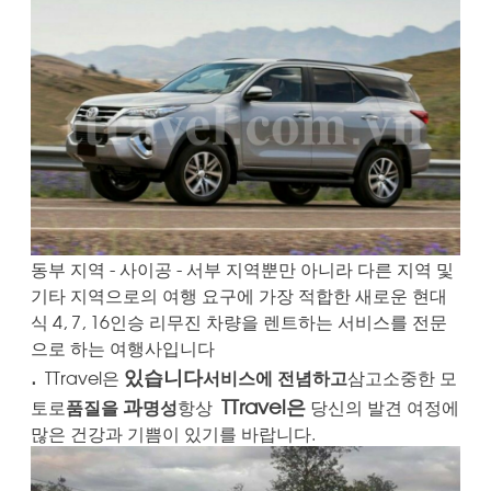
동부 지역 - 사이공 - 서부 지역뿐만 아니라 다른 지역 및
기타 지역으로의 여행 요구에 가장 적합한 새로운 현대
식 4, 7, 16인승 리무진 차량을 렌트하는 서비스를 전문
으로 하는 여행사입니다
.
있습니다
TTravel은
서비스에 전념하고
삼고
소중한 모
과
TTravel은
토로
품질을
명성
항상
당신의 발견 여정에
많은 건강과 기쁨이 있기를 바랍니다.