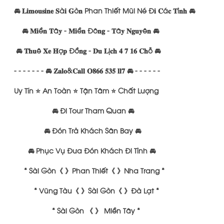
🚘 𝐋𝐢𝐦𝐨𝐮𝐬𝐢𝐧𝐞 𝐒à𝐢 𝐆ò𝐧 Phan Thiết Mũi Né Đ𝐢 𝐂á𝐜 𝐓ỉ𝐧𝐡 🚘
🚘 𝐌𝐢ề𝐧 𝐓â𝐲 - 𝐌𝐢ề𝐧 Đô𝐧𝐠 - 𝐓â𝐲 𝐍𝐠𝐮𝐲ê𝐧 🚘
🚘 𝐓𝐡𝐮ê 𝐗𝐞 𝐇ợ𝐩 Đồ𝐧𝐠 - 𝐃𝐮 𝐋ị𝐜𝐡 𝟒 𝟕 𝟏𝟔 𝐂𝐡ỗ 🚘
- - - - - - - 🚘 𝐙𝐚𝐥𝐨&𝐂𝐚𝐥𝐥 𝐎𝟖𝟔𝟔 𝟓𝟑𝟓 𝐥𝐥𝟕 🚘 - - - - - -
Uy Tín ⭐️ An Toàn ⭐️ Tận Tâm ⭐️ Chất Lượng
🚘 Đi Tour Tham Quan 🚘
🚘 Đón Trả Khách Sân Bay 🚘
🚘 Phục Vụ Đưa Đón Khách Đi Tỉnh 🚘
* Sài Gòn《 》Phan Thiết《 》Nha Trang *
* Vũng Tàu《 》Sài Gòn《 》Đà Lạt *
* Sài Gòn 《 》 Miền Tây *