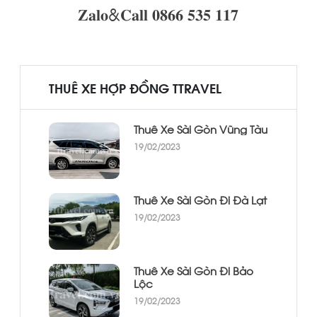
𝐙𝐚𝐥𝐨&𝐂𝐚𝐥𝐥 𝟎𝟖𝟔𝟔 𝟓𝟑𝟓 𝟏𝟏𝟕
THUÊ XE HỢP ĐỒNG TTRAVEL
Thuê Xe Sài Gòn Vũng Tàu
19/02/2023
Thuê Xe Sài Gòn Đi Đà Lạt
19/02/2023
Thuê Xe Sài Gòn Đi Bảo
Lộc
19/02/2023