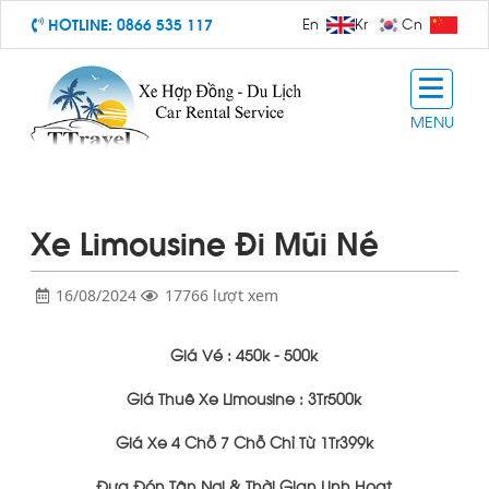
HOTLINE:
0866 535 117
En
Kr
Cn
MENU
Xe Limousine Đi Mũi Né
16/08/2024
17766 lượt xem
Giá Vé : 450k - 500k
Giá Thuê Xe Limousine : 3Tr500k
Giá Xe 4 Chỗ 7 Chỗ Chỉ Từ 1Tr399k
Đưa Đón Tận Nơi & Thời Gian Linh Hoạt