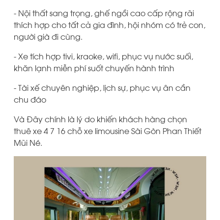
- Nội thất sang trọng, ghế ngồi cao cấp rộng rãi
thích hợp cho tất cả gia đình, hội nhóm có trẻ con,
người già đi cùng.
- Xe tích hợp tivi, kraoke, wifi, phục vụ nước suối,
khăn lạnh miễn phí suốt chuyến hành trình
- Tài xế chuyên nghiệp, lịch sự, phục vụ ân cần
chu đáo
Và Đây chính là lý do khiến khách hàng chọn
thuê xe 4 7 16 chỗ xe limousine Sài Gòn Phan Thiết
Mũi Né.