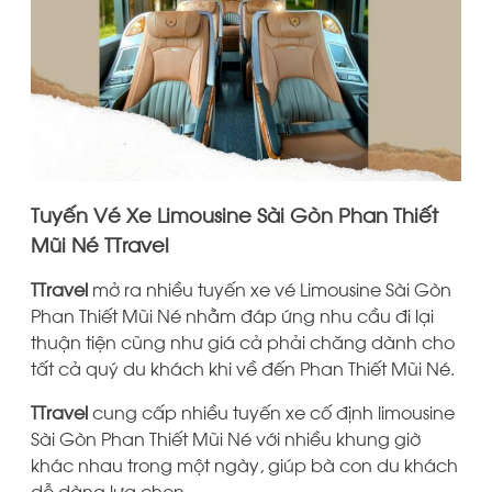
Tuyến Vé Xe Limousine Sài Gòn Phan Thiết
Mũi Né TTravel
TTravel
mở ra nhiều tuyến xe vé Limousine Sài Gòn
Phan Thiết Mũi Né nhằm đáp ứng nhu cầu đi lại
thuận tiện cũng như giá cả phải chăng dành cho
tất cả quý du khách khi về đến Phan Thiết Mũi Né.
TTravel
cung cấp nhiều tuyến xe cố định limousine
Sài Gòn Phan Thiết Mũi Né với nhiều khung giờ
khác nhau trong một ngày, giúp bà con du khách
dễ dàng lựa chọn.