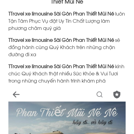
Thiết Mũi Né
TTravel
xe limousine Sài Gòn Phan Thiết Mũi Né
luôn
Tận Tâm Phục Vụ đặt Uy Tín Chất Lượng làm
phương châm quý giá
TTravel
xe limousine Sài Gòn Phan Thiết Mũi Né
sẽ
đồng hành cùng Quý Khách trên những chặn
đường đi xa
TTravel xe limousine Sài Gòn Phan Thiết Mũi Né
kính
chúc Quý Khách thật nhiều Sức Khỏe & Vui Tươi
trong những chuyến hành trình khám phá