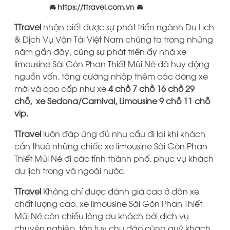
🚘 https://ttravel.com.vn 🚘
TTravel
nhận biết được sự phát triển ngành Du Lịch
& Dịch Vụ Vận Tải Việt Nam chúng ta trong những
năm gần đây, cùng sự phát triển ấy nhà xe
limousine Sài Gòn Phan Thiết Mũi Né đã huy động
nguồn vốn, tăng cường nhập thêm các dòng xe
mới và cao cấp như xe
4 chỗ 7 chỗ 16 chỗ 29
chỗ, xe Sedona/Carnival, Limousine 9 chỗ 11 chỗ
vip.
TTravel
luôn đáp ứng đủ nhu cầu đi lại khi khách
cần thuê những chiếc xe limousine Sài Gòn Phan
Thiết Mũi Né đi các tỉnh thành phố, phục vụ khách
du lịch trong và ngoài nước.
TTravel
Không chỉ được đánh giá cao ở dàn xe
chất lượng cao, xe limousine Sài Gòn Phan Thiết
Mũi Né còn chiều lòng du khách bởi dịch vụ
chuyên nghiệp, tận tụy chu đáo cùng quý khách