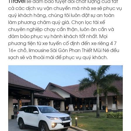
TTravel
sẽ đảm bảo tuyệt đối chất lượng của tất
cả các dịch vụ vận chuyển mà nhà xe sẽ phục vụ
quý khách hàng, chúng tôi luôn đặt sự an toàn
làm phương châm quý giá. Chọn lọc tài xế
chuyên nghiệp chạy cẩn thận, luôn ân cần và
đảm bảo phục vụ hành khách tốt nhất. Mọi
phương tiện từ xe tuyến cố định đến xe riêng 4 7
16+ chỗ, limousine Sài Gòn Phan Thiết Mũi Né đều
sạch sẽ và thoải mái để phục vụ quý khách.