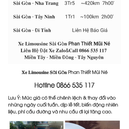
𝐗𝐞 𝐋𝐢𝐦𝐨𝐮𝐬𝐢𝐧𝐞 ​​​𝐒à𝐢 𝐆ò𝐧 Phan Thiết Mũi Né
​​​​​Hotline 0866 535 117
Lưu Ý: Mức giá có thể chênh lệch & thay đổi vào
những ngày cuối tuần, dịp lễ tết, biến động nhiên
liệu, phí cầu đường và nhu cầu đi lại tăng cao.