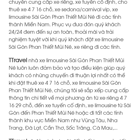
chuyên cung cấp xe riêng, xe tuyến cố định, cho
thuê xe 4 7 16 chỗ, xe sedona/carnival vip, xe
limousine Sài Gòn Phan Thiết Mũi Né đi các tỉnh
thành Miền Nam. Phục vụ đưa đón quý khách
24/24 đem đến sự an toàn, thoải mái và trải
nghiệm tuyệt vời khi quý khách đặt xe limousine
Sài Gòn Phan Thiết Mũi Né, xe riêng đi các tỉnh.
TTravel
nhà xe limousine Sài Gòn Phan Thiết Mũi
Né luôn luôn đảm bảo và tạo điều kiện giúp quý
khách có những chuyến đi thuận lợi nhất có thể
khi đặt thuê xe 4 7 16 chỗ, xe limousine Sài Gòn
Phan Thiết Mũi Né, chúng tôi sẽ sắp xếp cung cấp
thông tin chi tiết về mọi phương án từ xe riêng 4 7
16 29 chỗ, đến xe tuyến cố định, xe limousine từ Sài
Gòn đến Phan Thiết Mũi Né hoặc đi tất các tỉnh
thành khu vực Miền Nam như Vũng Tàu, Nha
Trang, Đà Lạt, Cần Thơ, Sốc Trăng, Cà Mau,...