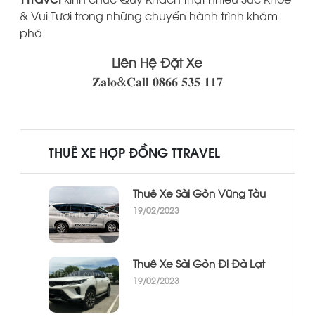
& Vui Tươi trong những chuyến hành trình khám
phá
Liên Hệ Đặt Xe
𝐙𝐚𝐥𝐨&𝐂𝐚𝐥𝐥 𝟎𝟖𝟔𝟔 𝟓𝟑𝟓 𝟏𝟏𝟕
THUÊ XE HỢP ĐỒNG TTRAVEL
Thuê Xe Sài Gòn Vũng Tàu
19/02/2023
Thuê Xe Sài Gòn Đi Đà Lạt
19/02/2023