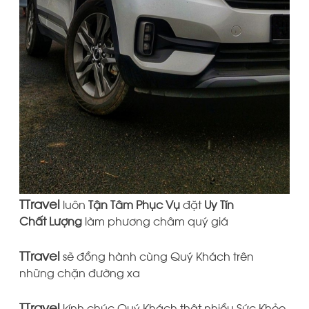
TTravel
luôn
Tận Tâm Phục Vụ
đặt
Uy
Tín
Chất Lượng
làm phương châm quý giá
TTravel
sẽ đồng hành cùng Quý Khách trên
những chặn đường xa
TTravel
kính chúc Quý Khách thật nhiều Sức Khỏe