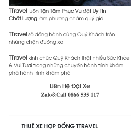
TTravel
luôn
Tận Tâm Phục Vụ
đặt
Uy
Tín
Chất Lượng
làm phương châm quý giá
TTravel
sẽ đồng hành cùng Quý Khách trên
những chặn đường xa
TTravel
kính chúc Quý Khách thật nhiều Sức Khỏe
& Vui Tươi trong những chuyến hành trình khám
phá hành trình khám phá
Liên Hệ Đặt Xe
𝐙𝐚𝐥𝐨&𝐂𝐚𝐥𝐥 𝟎𝟖𝟔𝟔 𝟓𝟑𝟓 𝟏𝟏𝟕
THUÊ XE HỢP ĐỒNG TTRAVEL