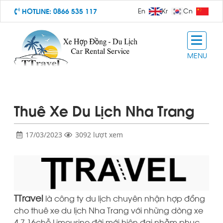
HOTLINE:
0866 535 117
En
Kr
Cn
MENU
Thuê Xe Du Lịch Nha Trang
17/03/2023
3092 lượt xem
TTravel
là công ty du lịch chuyên nhận hợp đồng
cho thuê xe du lịch Nha Trang với những dòng xe
4 7 16chỗ Limousine đời mới hiện đại nhằm phục