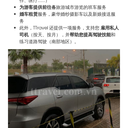
为游客提供前往各
旅游城市游览的
班车服务
婚车租赁
服务，豪华
婚纱摄影车以及新娘接送服
务
此外，TTravel 还提供一项服务，支持您
雇用私人
司机
（按天、按月），并
帮助您提高驾驶技能
和
练习道路驾驶（南部地区）。