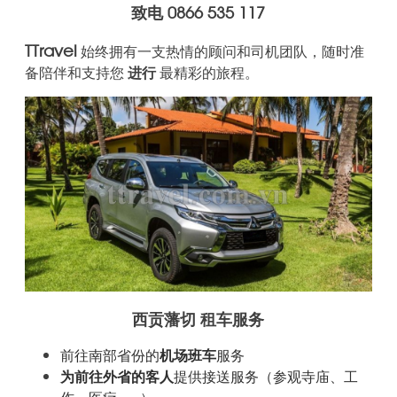
致电 0866 535 117
TTravel
始终拥有一支热情的顾问和司机团队，随时准
备陪伴和支持您
进行
最精彩的旅程。
西贡藩切 租车服务
前往南部省份的
机场班车
服务
为前往外省的客人
提供接送服务
（参观寺庙、工
作、医疗……）