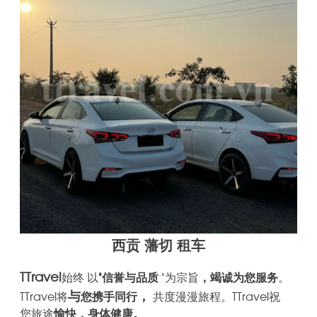
西贡 藩切 租车
TTravel
始终
以
“信誉
与品质
”为宗旨
，竭诚为您服务
。
与
，
TTravel
将
您携手同行
共度漫漫旅程。TTravel
祝
您
旅途
愉快，身体健康。