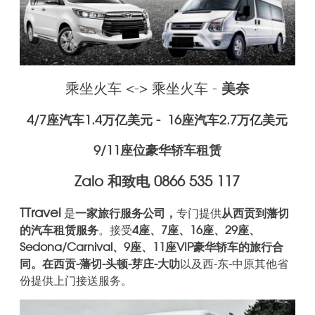
乘坐火车 <-> 乘坐火车 -
美奈
4/7座汽车1.4万亿美元 -
16座汽车2.7万亿美元
9/11座位豪华轿车租赁
Zalo 和致电 0866 535 117
TTravel
是
一家旅行服务公司，
专门提供
从西贡到藩切
的汽车租赁服务
。接受
4座、7座、16座、29座、
Sedona/Carnival、9座、11座VIP豪华轿车的旅行合
同。
在西贡-藩切-头顿-芽庄-大叻
以及西-东-中原其他省
份
提供上门接送服务。