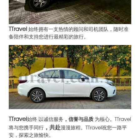
TTravel
始终拥有一支热情的顾问和司机团队，随时准
备陪伴和支持您进行最精彩的旅行。
TTravel
始终 以诚信
服务
，
信誉
与品质
为核心。TTravel
，
共赴
将与您携手同行
漫漫旅程。TTravel
祝您一路平
安，探索之旅愉快。