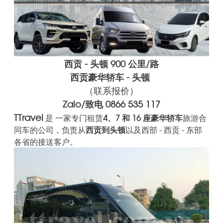
西贡 - 头顿 900 公里/路
西贡豪华轿车 - 头顿
（联系报价）
Zalo/致电 0866 535 117
TTravel
是 一家专门租赁
4、7 和 16 座豪华轿车
旅游合
同车的公司，负责从
西贡到头顿
以及西部 - 西贡 - 东部
各省的
接送客户。